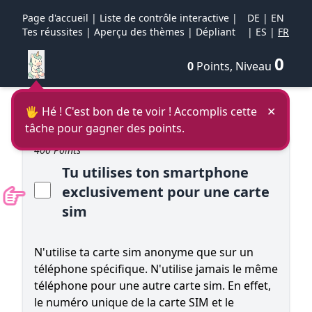
Page d'accueil
|
Liste de contrôle interactive
|
DE
|
EN
Tes réussites
|
Aperçu des thèmes
|
Dépliant
|
ES
|
FR
0
0
Points, Niveau
🖐 Hé ! C'est bon de te voir ! Accomplis cette
✕
tâche pour gagner des points.
400 Points
Tu utilises ton smartphone
exclusivement pour une carte
sim
N'utilise ta carte sim anonyme que sur un
téléphone spécifique. N'utilise jamais le même
téléphone pour une autre carte sim. En effet,
le numéro unique de la carte SIM et le