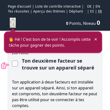
Page d'accueil
|
Liste de contrôle interactive
|
DE
|
EN
Tes réussites
|
Aperçu des thèmes
|
Dépliant
|
ES
|
FR
0
0
Points, Niveau
🖐 Hé ! C'est bon de te voir ! Accomplis cette
✕
tâche pour gagner des points.
200 Points
Ton deuxième facteur se
trouve sur un appareil séparé
Ton application à deux facteurs est installée
sur un appareil séparé. Ainsi, si ton appareil
est compromis, ton deuxième facteur ne peut
pas être utilisé pour se connecter à tes
comptes.