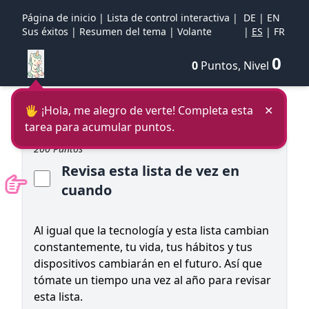
Página de inicio
|
Lista de control interactiva
|
DE
|
EN
Sus éxitos
|
Resumen del tema
|
Volante
|
ES
|
FR
0
0
Puntos, Nivel
🖐 ¡Hola, me alegro de verte! Completa esta
✕
tarea para acumular puntos.
200 Puntos
Revisa esta lista de vez en
cuando
Al igual que la tecnología y esta lista cambian
constantemente, tu vida, tus hábitos y tus
dispositivos cambiarán en el futuro. Así que
tómate un tiempo una vez al año para revisar
esta lista.